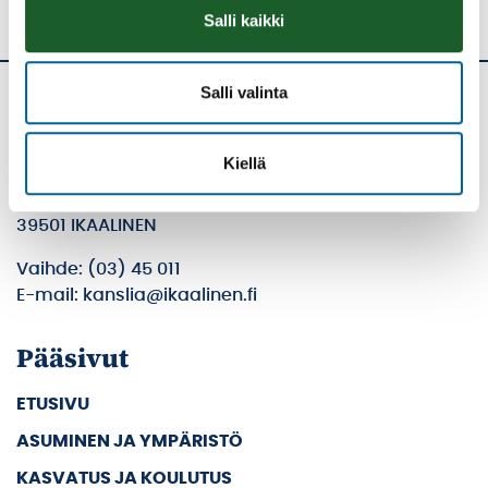
Salli kaikki
Salli valinta
Ikaalisten kaupunki
Kiellä
Kolmen airon katu 3
PL 33
39501 IKAALINEN
Vaihde: (03) 45 011
E-mail: kanslia@ikaalinen.fi
Pääsivut
ETUSIVU
ASUMINEN JA YMPÄRISTÖ
KASVATUS JA KOULUTUS