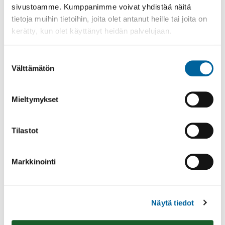
KARTAT JA PAIKKATIETO
sivustoamme. Kumppanimme voivat yhdistää näitä
tietoja muihin tietoihin, joita olet antanut heille tai joita on
KAUPUNKISUUNNITTELU
kerätty, kun olet käyttänyt heidän palvelujaan.
KIINTEISTÖT
KAUPUNKIYMPÄRISTÖ JA LIIKENNE
Suostumuksen
Välttämätön
PALVELUHINNASTO JA TAKSAT
valinta
RUOKA- JA SIIVOUSPALVELUT
Mieltymykset
YMPÄRISTÖ JA LUONTO
YMPÄRISTÖTERVEYS JA ELÄINLÄÄKÄRIPALVELUT
Tilastot
Tulosta
Löytyikö
sisällöstä
Markkinointi
korjattavaa?
Jaa
Näytä tiedot