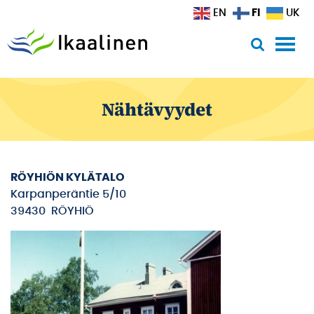
Siirry sisältöön
FI
EN
UK
Nähtävyydet
RÖYHIÖN KYLÄTALO
Karpanperäntie 5/10
39430 RÖYHIÖ