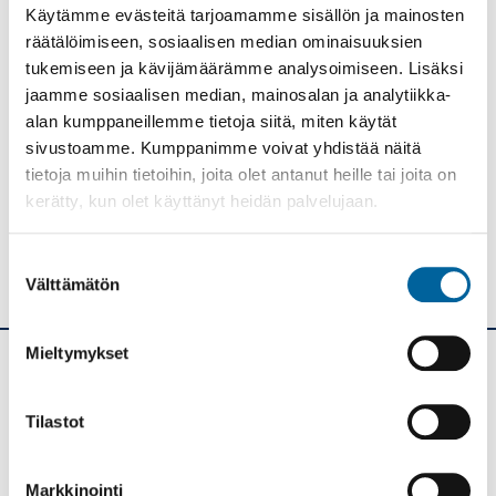
Käytämme evästeitä tarjoamamme sisällön ja mainosten
YMPÄRISTÖTERVEYS JA ELÄINLÄÄKÄRIPALVELUT
räätälöimiseen, sosiaalisen median ominaisuuksien
tukemiseen ja kävijämäärämme analysoimiseen. Lisäksi
Tulosta
Löytyikö
jaamme sosiaalisen median, mainosalan ja analytiikka-
sisällöstä
alan kumppaneillemme tietoja siitä, miten käytät
korjattavaa?
sivustoamme. Kumppanimme voivat yhdistää näitä
tietoja muihin tietoihin, joita olet antanut heille tai joita on
Jaa
kerätty, kun olet käyttänyt heidän palvelujaan.
Suostumuksen
Välttämätön
valinta
Mieltymykset
Ikaalisten kaupunki
Tilastot
Kolmen airon katu 3
PL 33
Markkinointi
39501 IKAALINEN