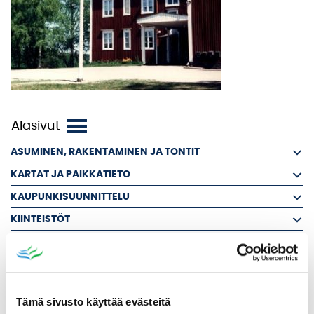
ASUMINEN, RAKENTAMINEN JA TONTIT
KARTAT JA PAIKKATIETO
KAUPUNKISUUNNITTELU
KIINTEISTÖT
KAUPUNKIYMPÄRISTÖ JA LIIKENNE
PALVELUHINNASTO JA TAKSAT
RUOKA- JA SIIVOUSPALVELUT
Tämä sivusto käyttää evästeitä
YMPÄRISTÖ JA LUONTO