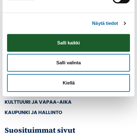
Vaihde: (03) 45 011
E-mail: kanslia@ikaalinen.fi
Näytä tiedot
Pääsivut
Salli kaikki
ETUSIVU
ASUMINEN JA YMPÄRISTÖ
Salli valinta
KASVATUS JA KOULUTUS
SOSIAALI- JA TERVEYSPALVELUT
Kiellä
TYÖ JA YRITTÄMINEN
KULTTUURI JA VAPAA-AIKA
KAUPUNKI JA HALLINTO
Suosituimmat sivut