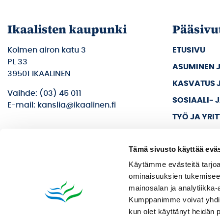
Ikaalisten kaupunki
Pääsivu
Kolmen airon katu 3
ETUSIVU
PL 33
ASUMINEN 
39501 IKAALINEN
KASVATUS 
Vaihde: (03) 45 011
SOSIAALI- 
E-mail: kanslia@ikaalinen.fi
TYÖ JA YRI
KULTTUURI 
Tämä sivusto käyttää eväs
KAUPUNKI J
Käytämme evästeitä tarjoa
ominaisuuksien tukemisee
mainosalan ja analytiikka-
Kumppanimme voivat yhdistää 
kun olet käyttänyt heidän 