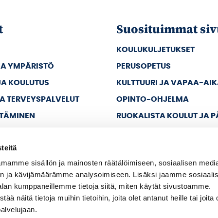
t
Suosituimmat siv
KOULUKULJETUKSET
JA YMPÄRISTÖ
PERUSOPETUS
JA KOULUTUS
KULTTUURI JA VAPAA-AI
JA TERVEYSPALVELUT
OPINTO-OHJELMA
TTÄMINEN
RUOKALISTA KOULUT JA 
JA VAPAA-AIKA
teitä
A HALLINTO
mamme sisällön ja mainosten räätälöimiseen, sosiaalisen medi
n ja kävijämäärämme analysoimiseen. Lisäksi jaamme sosiaali
alan kumppaneillemme tietoja siitä, miten käytät sivustoamme.
näitä tietoja muihin tietoihin, joita olet antanut heille tai joita 
palvelujaan.