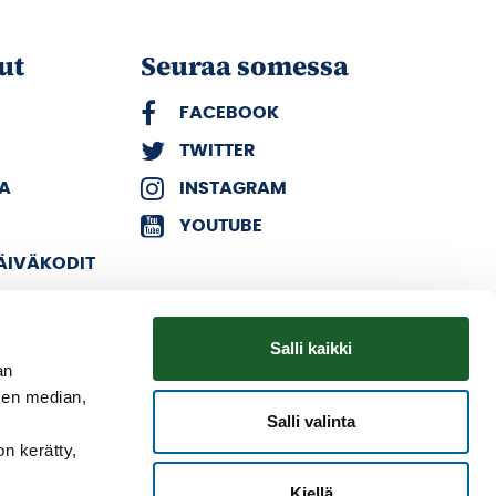
ut
Seuraa somessa
FACEBOOK
TWITTER
KA
INSTAGRAM
YOUTUBE
PÄIVÄKODIT
Salli kaikki
an
sen median,
Salli valinta
on kerätty,
Kiellä