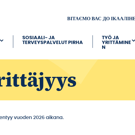
ВІТАЄМО ВАС ДО ІКААЛІН
SOSIAALI- JA
TYÖ JA
TERVEYSPALVELUT PIRHA
YRITTÄMINE
N
rittäjyys
dentyy vuoden 2026 aikana.